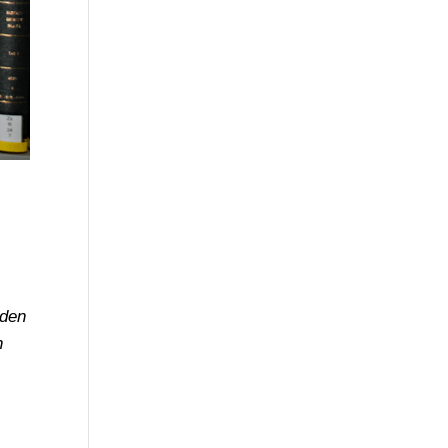
nden
n