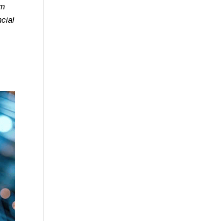
am
cial