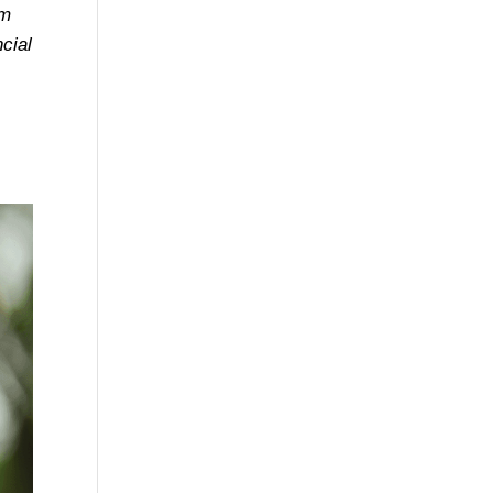
am
cial