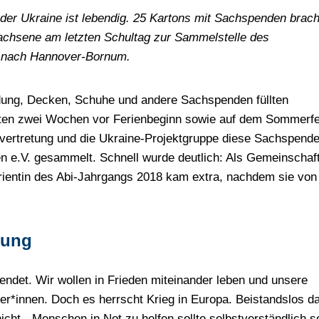
 der Ukraine ist lebendig. 25 Kartons mit Sachspenden brac
achsene am letzten Schultag zur Sammelstelle des
. nach Hannover-Bornum.
idung, Decken, Schuhe und andere Sachspenden füllten
zten zwei Wochen vor Ferienbeginn sowie auf dem Sommerf
vertretung und die Ukraine-Projektgruppe diese Sachspend
n e.V. gesammelt. Schnell wurde deutlich: Als Gemeinschaf
urientin des Abi-Jahrgangs 2018 kam extra, nachdem sie von
rung
 endet. Wir wollen in Frieden miteinander leben und unsere
ler*innen. Doch es herrscht Krieg in Europa. Beistandslos d
ht. „Menschen in Not zu helfen sollte selbstverständlich s