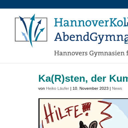
U
Ka(R)sten, der Ku
von
Heiko Läufer
|
10. November 2023
|
News