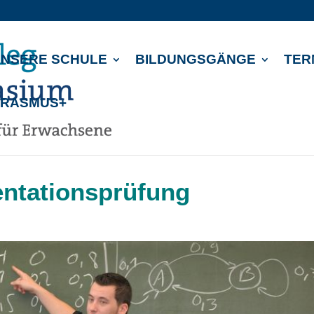
NSERE SCHULE
BILDUNGSGÄNGE
TER
ERASMUS+
entationsprüfung